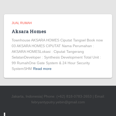
JUAL RUMAH
Aksara Homes
Townhouse AKSARA HOMES Ciputat Tangsel Book now
03 AKSARA HOMES CIPUTAT Nama Perumahan :
AKSARA HOMESLokasi : Ciputat Tangerang
SelatanDeveloper : Synthesis Development Total Unit :
99 RumahOne Gate System & 24 Hour Security
SystemSHM
Read more
Jakarta, Indonesia| Phone: (+62) 818-0783-2653 | Email:
febryantyputry.yebin@gmail.com