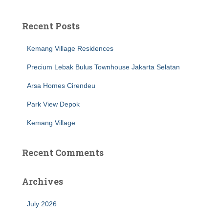
r
c
Recent Posts
h
f
Kemang Village Residences
o
r
Precium Lebak Bulus Townhouse Jakarta Selatan
:
Arsa Homes Cirendeu
Park View Depok
Kemang Village
Recent Comments
Archives
July 2026