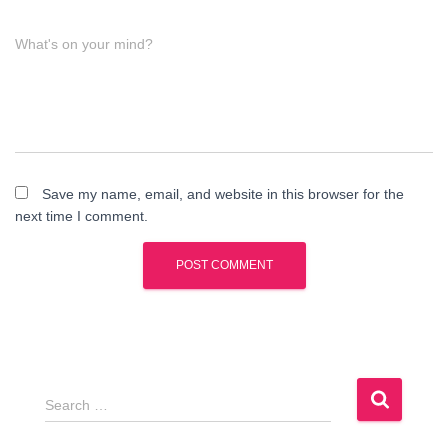
What's on your mind?
Save my name, email, and website in this browser for the
next time I comment.
S
Search …
e
a