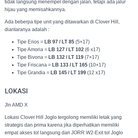
tidak langsung menempel dengan jalan, tetapi ada jalur
hijau yang memisahkannya.
Ada beberpa tipe unit yang ditawarkan di Clover Hill,
diantaranya adalah :
Tipe Erios =
LB 97 / LT 85
(5×17)
Tipe Amoria =
LB 127 / LT 102
(6 x17)
Tipe Bivona =
LB 132 / LT 119
(7×17)
Tipe Friscana =
LB 133 / LT 165
(10×17)
Tipe Grandia =
LB 145 / LT 199
(12 x17)
LOKASI
Jln AMD X
Lokasi Clover Hill Joglo tergolong memiliki letak yang
strategis dan prima karena jika diperhatikan memiliki
empat akses tol langsung dari JORR W2-Exit tol Joglo