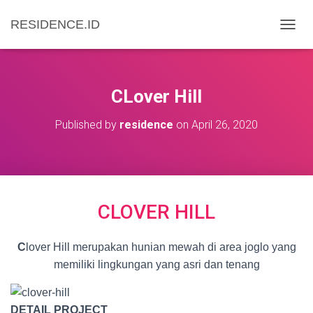
RESIDENCE.ID
T
O
G
G
L
CLover Hill
E
N
Published by
residence
on
April 26, 2020
A
V
I
G
A
T
CLOVER HILL
I
O
N
C
lover Hill merupakan hunian mewah di area joglo yang
memiliki lingkungan yang asri dan tenang
DETAIL PROJECT