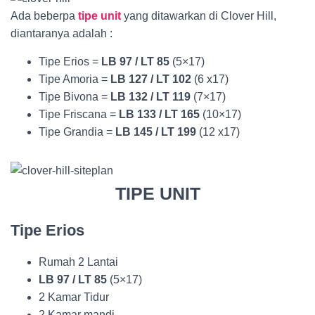
Ada beberpa
tipe unit
yang ditawarkan di Clover Hill,
diantaranya adalah :
Tipe Erios =
LB 97 / LT 85
(5×17)
Tipe Amoria =
LB 127 / LT 102
(6 x17)
Tipe Bivona =
LB 132 / LT 119
(7×17)
Tipe Friscana =
LB 133 / LT 165
(10×17)
Tipe Grandia =
LB 145 / LT 199
(12 x17)
TIPE UNIT
Tipe Erios
Rumah 2 Lantai
LB 97 / LT 85
(5×17)
2 Kamar Tidur
2 Kamar mandi