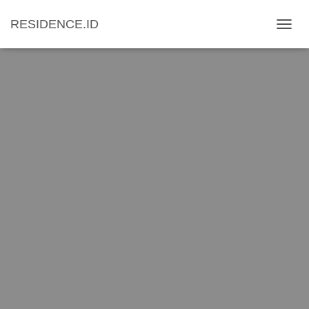
RESIDENCE.ID
T
O
G
G
L
E
N
A
V
I
G
A
T
I
O
N