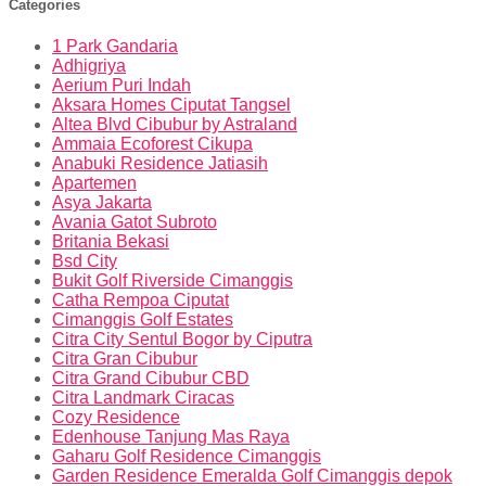
Categories
1 Park Gandaria
Adhigriya
Aerium Puri Indah
Aksara Homes Ciputat Tangsel
Altea Blvd Cibubur by Astraland
Ammaia Ecoforest Cikupa
Anabuki Residence Jatiasih
Apartemen
Asya Jakarta
Avania Gatot Subroto
Britania Bekasi
Bsd City
Bukit Golf Riverside Cimanggis
Catha Rempoa Ciputat
Cimanggis Golf Estates
Citra City Sentul Bogor by Ciputra
Citra Gran Cibubur
Citra Grand Cibubur CBD
Citra Landmark Ciracas
Cozy Residence
Edenhouse Tanjung Mas Raya
Gaharu Golf Residence Cimanggis
Garden Residence Emeralda Golf Cimanggis depok