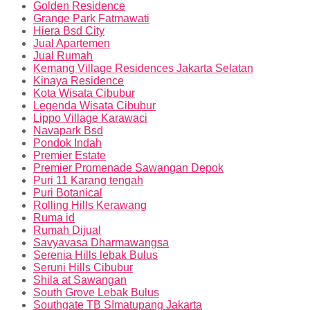
Golden Residence
Grange Park Fatmawati
Hiera Bsd City
Jual Apartemen
Jual Rumah
Kemang Village Residences Jakarta Selatan
Kinaya Residence
Kota Wisata Cibubur
Legenda Wisata Cibubur
Lippo Village Karawaci
Navapark Bsd
Pondok Indah
Premier Estate
Premier Promenade Sawangan Depok
Puri 11 Karang tengah
Puri Botanical
Rolling Hills Kerawang
Ruma id
Rumah Dijual
Savyavasa Dharmawangsa
Serenia Hills lebak Bulus
Seruni Hills Cibubur
Shila at Sawangan
South Grove Lebak Bulus
Southgate TB SImatupang Jakarta