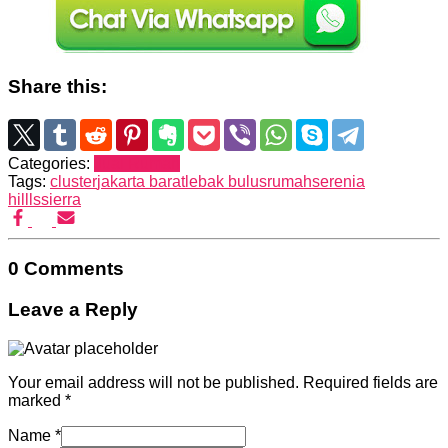
Share this:
Categories:
Jual Rumah
Tags:
cluster
jakarta barat
lebak bulus
rumah
serenia
hillls
sierra
0 Comments
Leave a Reply
Your email address will not be published.
Required fields are
marked
*
Name
*