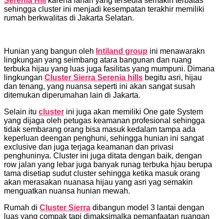
Serenia Hill
karena lahan yang tersedia semakin terbatas
sehingga cluster ini menjadi kesempatan terakhir memiliki
rumah berkwalitas di Jakarta Selatan.
Hunian yang bangun oleh
Intiland group
ini menawarakn
lingkungan yang seimbang atara bangunan dan ruang
terbuka hijau yang luas juga fasilitas yang mumpuni. Dimana
lingkungan
Cluster Sierra Serenia hills
begitu asri, hijau
dan tenang, yang nuansa seperti ini akan sangat susah
ditemukan diperumahan lain di Jakarta.
Selain itu
cluster
ini juga akan memiliki One gate System
yang dijaga oleh petugas keamanan profesional sehingga
tidak sembarang orang bisa masuk kedalam tampa ada
keperluan deengan penghuni, sehingga hunian ini sangat
exclusive dan juga terjaga keamanan dan privasi
penghuninya. Cluster ini juga ditata dengan baik, dengan
row jalan yang lebar juga banyak runag terbuka hjau berupa
tama disetiap sudut cluster sehingga ketika masuk orang
akan merasakan nuanasa hijau yang asri yag semakin
menguatkan nuansa hunian mewah.
Rumah di
Cluster Sierra
dibangun model 3 lantai dengan
luas yang compak tapi dimaksimalka pemanfaatan ruangan