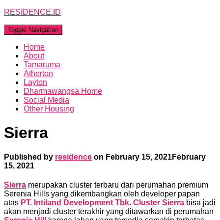
RESIDENCE.ID
Toggle Navigation
Home
About
Tamaruma
Atherton
Layton
Dharmawangsa Home
Social Media
Other Housing
Sierra
Published by
residence
on
February 15, 2021
February
15, 2021
Sierra
merupakan cluster terbaru dari perumahan premium
Serenia Hills yang dikembangkan oleh developer papan
atas
PT. Intiland Development Tbk
.
Cluster Sierra
bisa jadi
akan menjadi cluster terakhir yang ditawarkan di perumahan