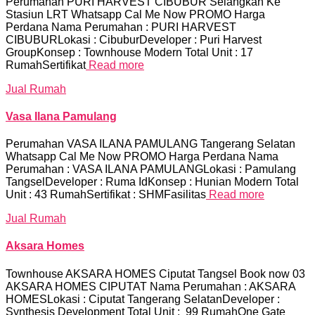
Perumahan PURI HARVEST CIBUBUR Selangkah Ke
Stasiun LRT Whatsapp Cal Me Now PROMO Harga
Perdana Nama Perumahan : PURI HARVEST
CIBUBURLokasi : CibuburDeveloper : Puri Harvest
GroupKonsep : Townhouse Modern Total Unit : 17
RumahSertifikat
Read more
Jual Rumah
Vasa Ilana Pamulang
Perumahan VASA ILANA PAMULANG Tangerang Selatan
Whatsapp Cal Me Now PROMO Harga Perdana Nama
Perumahan : VASA ILANA PAMULANGLokasi : Pamulang
TangselDeveloper : Ruma IdKonsep : Hunian Modern Total
Unit : 43 RumahSertifikat : SHMFasilitas
Read more
Jual Rumah
Aksara Homes
Townhouse AKSARA HOMES Ciputat Tangsel Book now 03
AKSARA HOMES CIPUTAT Nama Perumahan : AKSARA
HOMESLokasi : Ciputat Tangerang SelatanDeveloper :
Synthesis Development Total Unit : 99 RumahOne Gate