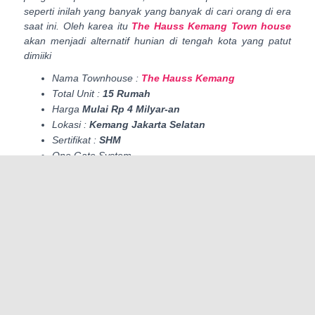
seperti inilah yang banyak yang banyak di cari orang di era
saat ini. Oleh karea itu
The Hauss Kemang Town house
akan menjadi alternatif hunian di tengah kota yang patut
dimiiki
Nama Townhouse :
The Hauss Kemang
Total Unit :
15 Rumah
Harga
Mulai Rp 4 Milyar-an
Lokasi :
Kemang Jakarta Selatan
Sertifikat :
SHM
One Gate System
The Hauss Kemang townhouse
sebagai hunian tengah
kota, hadir dengan percaya diri sebagai hunian yang
menawarkan kenyaman hdup dan kedamaian hakiki
ditengah padatnya aktifitas masyarakat perkotaan. selain itu
The Haus Kemang Townhouse yang memiliki lingungan
yang Asri ini juga akan menstimuasikan kedamaian yang
dapat ditemukan disetiap sudut rumah yang pada akhirnya
akan memungkinkan anda untuk menciptakan dan