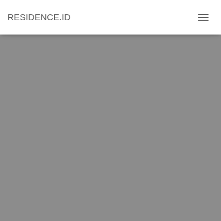
RESIDENCE.ID
T
O
G
G
L
E
N
A
V
I
G
A
T
I
O
N