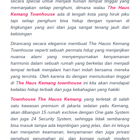
secara special untuk menjadi hunian tempat tinggal yang
memanjakan setiap penghuni, dimana walau T
he Haus
Kemang Townhouse
ada di tengah kota yang hiruk piku
tapi setiap penghuni bisa hidup dengan nyaman di
lingkungan yang asri idan juga sangat tenang jauh dari
kebisingan
Dirancang secara elegance membuat The Hauss Kemang
Townhouse seperti sebuah permata hdup yang menjanjikan
nuansa alami yang menyempurnakan kenyamanan
harmonis dalam sebuah rumah yang berkelas dan menjadi
tempat terbaik menjalani hari-hari indah bersama mereka
yang tercinta. Oleh karena itu dengan memutuskan tinggal
di T
he Haus Kemang townhouse
ini kita akan mendapat
kwlaitas hidup terbaik dan juga kebahagian yang hakiki.
Townhouse The Hauss Kemang
yang terletak di salah
satu kawasan premium di jakarta selatan yaitu Kemang,
akan dibangun 15 rumah exclsive dengan One gate System
dan juga 24 Security System, sehingga tidak sembarang
bisa masuk tampa ada kepntingan yang jelas, dan ini tetuya
kan menjamin keamanan, kenyamanan dan juga privasi
penghuni perumahan ini, dan konsep rumah modern