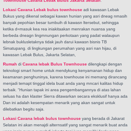
Townhouse
Cavana Lebak Bulus Jakarta Selatan
.
Lokasi Cavana Lebak bulus townhouse
adi kawasan Lebak
Bukus yang dikenal sebagai kawan hunian yang asri dneag nmasih
banyak pepohian besar tumbuih di kawasn ltersebut, sehingga
ketika d=masuk kea rea iniakitaakan menrakan nuansa yang
berbeda dneagn lingmnungan perkotaan yang padat walaupun
lebnak buklusletaknya tidak jauh darui kawasn bisnis TB
Simatupang. di lingkungan perumahan yang asri nan hijau, di
kawasan Lebak Bulus, Jakarta Selatan,
Rumah
di
Cavana lebak Bulus Townhouse
dilengkapi dengan
teknologi smart home untuk mendykung kenyamanan hidup dan
keamanan penghuninya, karena townhouse ini memang dirancang
menjadi temapt tinggal idela buat anda yang mncari kalitas hidup
terbaik. “Hunian tapak ini area pengembangannya di atas lahan
seluas ha dan klaster Sierra ditawarkan secara eksklusif hanya ada
Dan ini adalah kesempatan menarik yang akan sangat untuk
dilebatkan begitu saja.
Lokasi Cavana lebak bulus townhouse
yang berada di Jakarat
Selatan ini akan menajdi alternsatif yang sangat menarik buat anda