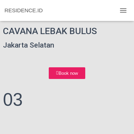
RESIDENCE.ID
T
O
G
CAVANA LEBAK BULUS
G
L
Jakarta Selatan
E
N
A
V
I
G
Book now
A
T
I
03
O
N