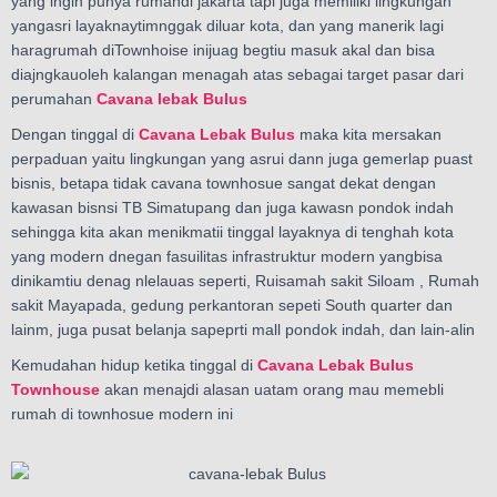
yang ingin punya rumahdi jakarta tapi juga memiliki lingkungan
yangasri layaknaytimnggak diluar kota, dan yang manerik lagi
haragrumah diTownhoise inijuag begtiu masuk akal dan bisa
diajngkauoleh kalangan menagah atas sebagai target pasar dari
perumahan
Cavana lebak Bulus
Dengan tinggal di
Cavana Lebak Bulus
maka kita mersakan
perpaduan yaitu lingkungan yang asrui dann juga gemerlap puast
bisnis, betapa tidak cavana townhosue sangat dekat dengan
kawasan bisnsi TB Simatupang dan juga kawasn pondok indah
sehingga kita akan menikmatii tinggal layaknya di tenghah kota
yang modern dnegan fasuilitas infrastruktur modern yangbisa
dinikamtiu denag nlelauas seperti, Ruisamah sakit Siloam , Rumah
sakit Mayapada, gedung perkantoran sepeti South quarter dan
lainm, juga pusat belanja sapeprti mall pondok indah, dan lain-alin
Kemudahan hidup ketika tinggal di
Cavana Lebak Bulus
Townhouse
akan menajdi alasan uatam orang mau memebli
rumah di townhosue modern ini