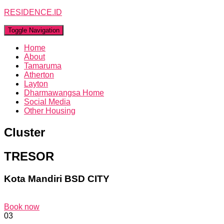
RESIDENCE.ID
Toggle Navigation
Home
About
Tamaruma
Atherton
Layton
Dharmawangsa Home
Social Media
Other Housing
Cluster
TRESOR
Kota Mandiri BSD CITY
Book now
03