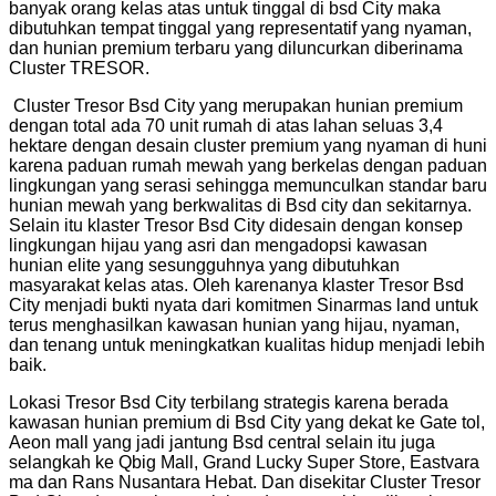
banyak orang kelas atas untuk tinggal di bsd City maka
dibutuhkan tempat tinggal yang representatif yang nyaman,
dan hunian premium terbaru yang diluncurkan diberinama
Cluster TRESOR.
Cluster Tresor Bsd City yang merupakan hunian premium
dengan total ada 70 unit rumah di atas lahan seluas 3,4
hektare dengan desain cluster premium yang nyaman di huni
karena paduan rumah mewah yang berkelas dengan paduan
lingkungan yang serasi sehingga memunculkan standar baru
hunian mewah yang berkwalitas di Bsd city dan sekitarnya.
Selain itu klaster Tresor Bsd City didesain dengan konsep
lingkungan hijau yang asri dan mengadopsi kawasan
hunian elite yang sesungguhnya yang dibutuhkan
masyarakat kelas atas. Oleh karenanya klaster Tresor Bsd
City menjadi bukti nyata dari komitmen Sinarmas land untuk
terus menghasilkan kawasan hunian yang hijau, nyaman,
dan tenang untuk meningkatkan kualitas hidup menjadi lebih
baik.
Lokasi Tresor Bsd City terbilang strategis karena berada
kawasan hunian premium di Bsd City yang dekat ke Gate tol,
Aeon mall yang jadi jantung Bsd central selain itu juga
selangkah ke Qbig Mall, Grand Lucky Super Store, Eastvara
ma dan Rans Nusantara Hebat. Dan disekitar Cluster Tresor