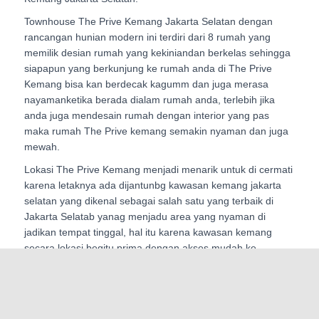
Townhouse The Prive Kemang Jakarta Selatan dengan
rancangan hunian modern ini terdiri dari 8 rumah yang
memilik desian rumah yang kekiniandan berkelas sehingga
siapapun yang berkunjung ke rumah anda di The Prive
Kemang bisa kan berdecak kagumm dan juga merasa
nayamanketika berada dialam rumah anda, terlebih jika
anda juga mendesain rumah dengan interior yang pas
maka rumah The Prive kemang semakin nyaman dan juga
mewah.
Lokasi The Prive Kemang menjadi menarik untuk di cermati
karena letaknya ada dijantunbg kawasan kemang jakarta
selatan yang dikenal sebagai salah satu yang terbaik di
Jakarta Selatab yanag menjadu area yang nyaman di
jadikan tempat tinggal, hal itu karena kawasan kemang
secara lokasi begitu prima dengan akses mudah ke
kawasan bisnis Sudirman – Thamrin sehingga tak salah jika
banyak expatriate asing memilih kemang sebagai tempat
tinggal terlebih dengan dikembangkannya kawasan bisnis
Tb Simatuoang yang juag selangkah dari rumah anda di