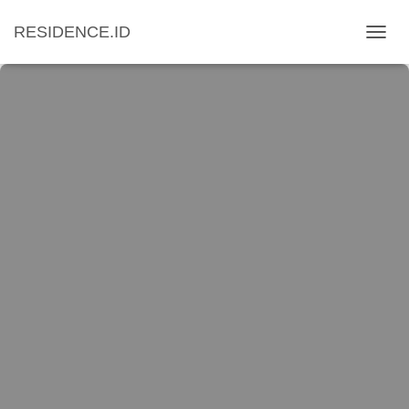
RESIDENCE.ID
T
O
G
G
L
E
N
A
V
I
G
A
T
I
O
N