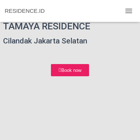
RESIDENCE.ID
T
O
TAMAYA RESIDENCE
G
G
Cilandak Jakarta Selatan
L
E
N
A
V
I
Book now
G
A
T
I
O
N