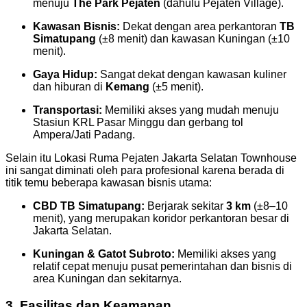
menuju
The Park Pejaten
(dahulu Pejaten Village).
Kawasan Bisnis:
Dekat dengan area perkantoran
TB
Simatupang
(±8 menit) dan kawasan Kuningan (±10
menit).
Gaya Hidup:
Sangat dekat dengan kawasan kuliner
dan hiburan di
Kemang
(±5 menit).
Transportasi:
Memiliki akses yang mudah menuju
Stasiun KRL Pasar Minggu dan gerbang tol
Ampera/Jati Padang.
Selain itu Lokasi Ruma Pejaten Jakarta Selatan Townhouse
ini sangat diminati oleh para profesional karena berada di
titik temu beberapa kawasan bisnis utama:
CBD TB Simatupang:
Berjarak sekitar
3 km
(±8–10
menit), yang merupakan koridor perkantoran besar di
Jakarta Selatan.
Kuningan & Gatot Subroto:
Memiliki akses yang
relatif cepat menuju pusat pemerintahan dan bisnis di
area Kuningan dan sekitarnya.
3. Fasilitas dan Keamanan