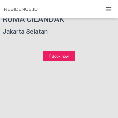
RESIDENCE.ID
T
RUMA CILANDAK
O
G
G
Jakarta Selatan
L
E
N
A
V
Book now
I
G
A
T
I
O
N