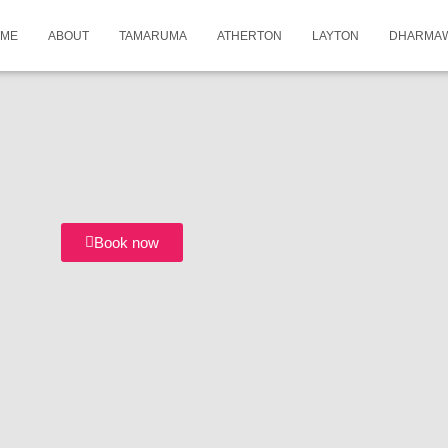
ME
ABOUT
TAMARUMA
ATHERTON
LAYTON
DHARMA
Book now