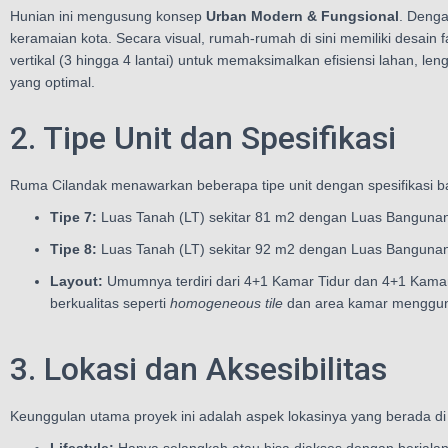
Hunian ini mengusung konsep
Urban Modern & Fungsional
. Denga
keramaian kota. Secara visual, rumah-rumah di sini memiliki desai
vertikal (3 hingga 4 lantai) untuk memaksimalkan efisiensi lahan, l
yang optimal.
2. Tipe Unit dan Spesifikasi
Ruma Cilandak menawarkan beberapa tipe unit dengan spesifikasi 
Tipe 7:
Luas Tanah (LT) sekitar 81
m2
dengan Luas Bangunan
Tipe 8:
Luas Tanah (LT) sekitar 92
m2
dengan Luas Bangunan
Layout:
Umumnya terdiri dari 4+1 Kamar Tidur dan 4+1 Kamar
berkualitas seperti
homogeneous tile
dan area kamar mengguna
3. Lokasi dan Aksesibilitas
Keunggulan utama proyek ini adalah aspek lokasinya yang berada di 