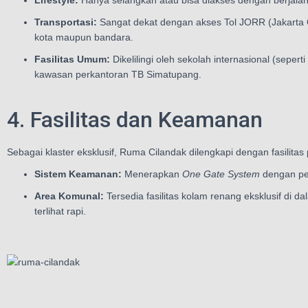
Lifestyle:
Hanya selangkah atau bisa diakses dengan berjalan
Transportasi:
Sangat dekat dengan akses Tol JORR (Jakarta 
kota maupun bandara.
Fasilitas Umum:
Dikelilingi oleh sekolah internasional (sepe
kawasan perkantoran TB Simatupang.
4. Fasilitas dan Keamanan
Sebagai klaster eksklusif, Ruma Cilandak dilengkapi dengan fasili
Sistem Keamanan:
Menerapkan
One Gate System
dengan pe
Area Komunal:
Tersedia fasilitas kolam renang eksklusif di 
terlihat rapi.