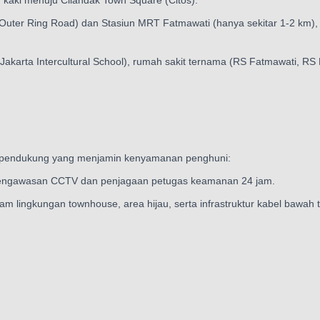
 kaki menuju Cilandak Town Square (Citos).
Outer Ring Road) dan Stasiun MRT Fatmawati (hanya sekitar 1-2 km)
rti Jakarta Intercultural School), rumah sakit ternama (RS Fatmawati, 
tas pendukung yang menjamin kenyamanan penghuni:
ngawasan CCTV dan penjagaan petugas keamanan 24 jam.
dalam lingkungan townhouse, area hijau, serta infrastruktur kabel baw