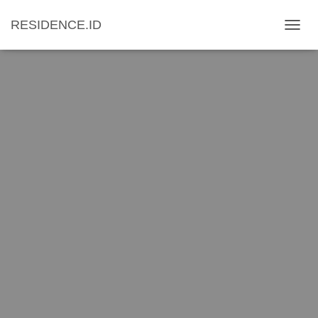
RESIDENCE.ID
T
O
G
G
L
E
N
A
V
I
G
A
T
I
O
N