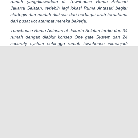
rumah yangditawarkan di Townhouse Ruma Antasari
Jakarta Selatan, terlebih lagi lokasi Ruma Antasari begitu
startegis dan mudah diakses dari berbagai arah teruatama
dari pusat kot atempat mereka bekerja.
Tonwhouse Ruma Antasari at Jakarta Selatan terdiri dari 34
rumah dengan diablut konsep One gate System dan 24
securuty system sehingga rumah townhouse inimenjadi
rumah yangideal buat masyarakat saat ini yangpeduli
terhadap keamanan hidup dan juga terjaganya privasi
merekak sehingga konsep ruma ANtasri disukai dan layak
untuk miliki. Selain itu Hunian yang menyasr segmen pasr
kelas atas ini juag menawrkan lingkungan hunian
yangrelatif masih asri dan juga tenang sehingga ketika
tinggal di Ruma Antasari Jakarta Selatan, penghuni akan
merasakan kenyamaan yang maksimal dan betah berlam -
lama dirumah.
Lokasi Ruma Antasari yang berada di Jalan Pangeran
Antasari juga menjadi daya tarik utama hunian ini karena
jalan pangeran Antasri adlah jalan yang menghubungkan 2
kawasan bisnis prstisus di jakarta yaitu CBD TB
SImatupang dan kawasan bisnis Sudirman Thamrin