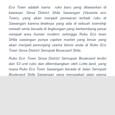
Eco Town adalah nama ruko baru yang ditawarkan di
kawasan Sinsa District Shila Sawangan (Vasanta eco
Town), yang akan menjadi penwaran terbaik ruko di
Sawangan karena letaknya yang ada di sebuah township
mewah serta berada di lingkungan yang berkembang pesat
menjadi area hunian modern sehingga Ruko Eco town
SHila sawangan punya captive market yang besar yang
akan menjadi penunjang utama bisnis anda di Ruko Eco
Town Sinsa District Senopati Bouevard Shila.
Ruko Eco Town Sinsa District Semopati Boulevard terdiri
dari 53 unit ruko dan dikembangkan oleh Lotte land, yang
mana Ruko Eco Town Sawangan berada di Jalan Senopati
Boulevard Shila Sawangan yang merupakan jalan utama
dan pintu masuk uatam ke kawasan township Vasanta Eco
Town Sawangan, yang rami dengan lalu lalang penghuni
shila dan warga sekitarnya, terlebih lagi Shila Sawangan
menjadi are ahunian paling prestisisu di Sawangan Depok
sehingga pasti orang-iorang kelas menengah atas yang
tinggal di Sawangan akan menjadi kan Ruko Eco Town
Sinsa District Senopati Boulevard Shila menjadi tempat