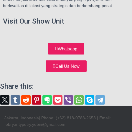
berkwalitas di lokasi yang strategis dan berkembang pesat.
Visit Our Show Unit
Whatsapp
Call Us Now
Share this:
Jakarta, Indonesia| Phone: (+62) 818-0783-2653 | Email:
febryantyputry.yebin@gmail.com