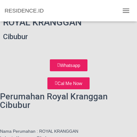
Perumahan
RESIDENCE.ID
T
ROYAL KRANGGAN
O
G
G
Cibubur
L
E
N
A
V
Whatsapp
I
G
A
Cal Me Now
T
I
Perumahan Royal Kranggan
O
Cibubur
N
Nama Perumahan : ROYAL KRANGGAN