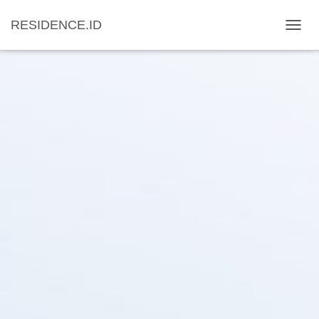
RESIDENCE.ID
T
O
G
G
L
E
N
A
V
I
G
A
T
I
O
N