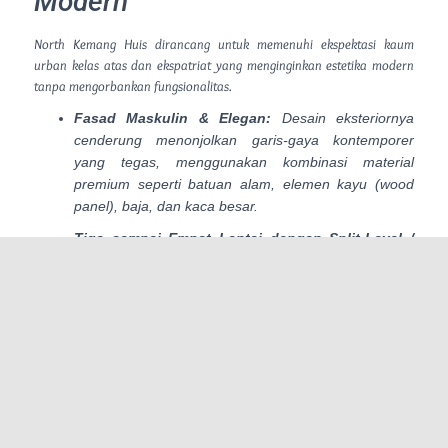
Modern
North Kemang Huis dirancang untuk memenuhi ekspektasi kaum
urban kelas atas dan ekspatriat yang menginginkan estetika modern
tanpa mengorbankan fungsionalitas.
Fasad Maskulin & Elegan:
Desain eksteriornya
cenderung menonjolkan garis-gaya kontemporer
yang tegas,
menggunakan kombinasi material
premium seperti batuan alam,
elemen kayu (
wood
panel
),
baja,
dan kaca besar.
Tiga sampai Empat Lantai dengan
Split-Level
/
Lift:
Berbeda dengan rumah pinggiran Jakarta yang
melebar,
rumah di Kemang umumnya
memaksimalkan keterbatasan lahan dengan
vertikalitas.
Unit di North Kemang Huis biasanya
dibangun 3 hingga 4 lantai.
Beberapa unit bahkan
dirancang dengan opsi
private lift
internal untuk
kenyamanan mobilitas vertikal.
Tata Ruang Maksimal (
Spacious Layout
):
Lantai
dasar umumnya difungsikan sebagai area servis dan