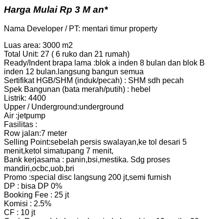
Harga Mulai Rp 3 M an*
Nama Developer / PT: mentari timur property
Luas area: 3000 m2
Total Unit: 27 ( 6 ruko dan 21 rumah)
Ready/Indent brapa lama :blok a inden 8 bulan dan blok B
inden 12 bulan.langsung bangun semua
Sertifikat HGB/SHM (induk/pecah) : SHM sdh pecah
Spek Bangunan (bata merah/putih) : hebel
Listrik: 4400
Upper / Underground:underground
Air :jetpump
Fasilitas :
Row jalan:7 meter
Selling Point:sebelah persis swalayan,ke tol desari 5
menit,ketol simatupang 7 menit,
Bank kerjasama : panin,bsi,mestika. Sdg proses
mandiri,ocbc,uob,bri
Promo :special disc langsung 200 jt,semi furnish
DP : bisa DP 0%
Booking Fee : 25 jt
Komisi : 2.5%
CF : 10 jt