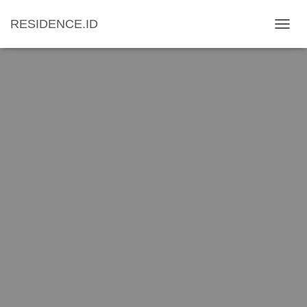
RESIDENCE.ID
T
O
G
G
L
E
N
A
V
I
G
A
T
I
O
N