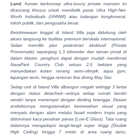
Land
, hunian berkonsep
ultra-luxury private mansion
ini
dirancang khusus untuk membidik pasar
Ultra High-Net-
Worth Individuals
(UHNWI) atau kalangan konglomerat,
tokoh publik, dan pengusaha besar.
Keistimewaan tinggal di Island Villa juga didukung oleh
akses langsung ke fasilitas premium berskala internasional.
Selain memiliki jalur pedestrian eksklusif (
Private
Promenade
) sepanjang 1,3 kilometer dan taman privat di
dalam klaster, penghuni dapat dengan mudah menikmati
NavaPark Country Club seluas 2,5 hektare yang
menyediakan kolam renang semi-olimpik,
aqua gym
,
lapangan tenis, hingga restoran fine dining May Star.
Setiap unit di Island Villa dibangun megah setinggi 3 lantai
dengan status
detached
—artinya setiap rumah berdiri
sendiri tanpa menempel dengan dinding tetangga. Desain
arsitekturnya mengutamakan kemewahan visual yang
menyatu dengan alam melalui fasad modern tropis yang
didominasi kaca penahan panas (
Low-E Glass
). Tata ruang
dalamnya mengadopsi langit-langit super tinggi (
Double
High Ceiling
) hingga 7 meter di area ruang tamu,