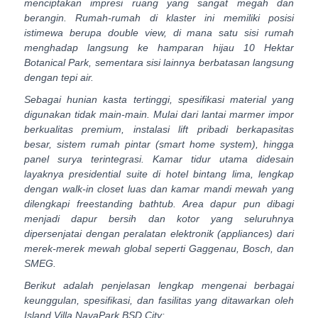
menciptakan impresi ruang yang sangat megah dan
berangin. Rumah-rumah di klaster ini memiliki posisi
istimewa berupa
double view
, di mana satu sisi rumah
menghadap langsung ke hamparan hijau 10 Hektar
Botanical Park, sementara sisi lainnya berbatasan langsung
dengan tepi air.
Sebagai hunian kasta tertinggi, spesifikasi material yang
digunakan tidak main-main. Mulai dari lantai marmer impor
berkualitas premium, instalasi lift pribadi berkapasitas
besar, sistem rumah pintar (
smart home system
), hingga
panel surya terintegrasi. Kamar tidur utama didesain
layaknya
presidential suite
di hotel bintang lima, lengkap
dengan
walk-in closet
luas dan kamar mandi mewah yang
dilengkapi
freestanding bathtub
. Area dapur pun dibagi
menjadi dapur bersih dan kotor yang seluruhnya
dipersenjatai dengan peralatan elektronik (
appliances
) dari
merek-merek mewah global seperti Gaggenau, Bosch, dan
SMEG.
Berikut adalah penjelasan lengkap mengenai berbagai
keunggulan, spesifikasi, dan fasilitas yang ditawarkan oleh
Island Villa NavaPark BSD City: