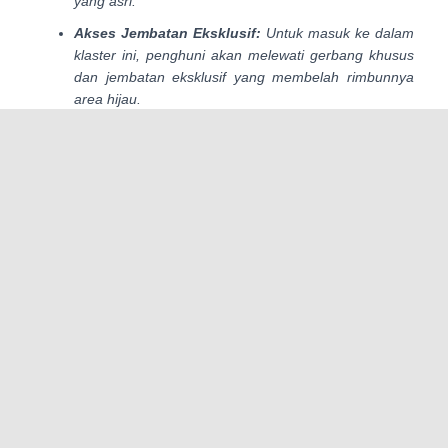
yang asri.
Akses Jembatan Eksklusif:
Untuk masuk ke dalam
klaster ini, penghuni akan melewati gerbang khusus
dan jembatan eksklusif yang membelah rimbunnya
area hijau.
2. Fasilitas Internal & Kawasan
Premium
Penghuni Island Villa mendapatkan akses eksklusif ke
berbagai fasilitas internal bertaraf resor internasional yang
berada di dalam kawasan NavaPark, antara lain:
Private Promenade:
Jalur pedestrian eksklusif
sepanjang 1,3 kilometer yang mengelilingi kawasan
klaster.
Private Garden:
Taman tengah seluas 1 hektare
khusus di dalam area Island Villa.
10 Hektar Private Botanical Park:
Taman botani