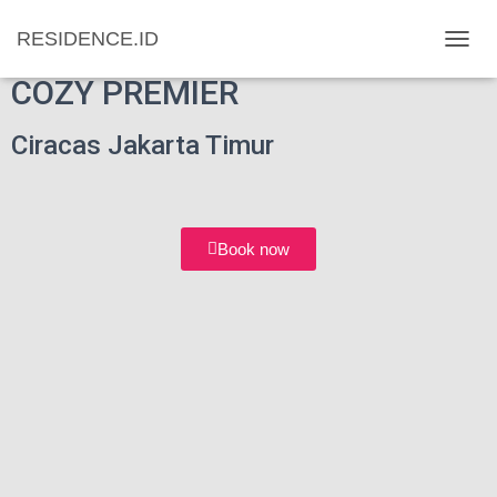
RESIDENCE.ID
T
O
COZY PREMIER
G
G
Ciracas Jakarta Timur
L
E
N
A
V
I
Book now
G
A
T
I
O
N