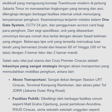
eksklusif yang mengusung konsep
Townhouse
modern di jantung
Jakarta Timur ini menawarkan lingkungan yang tenang dan asri,
dilengkapi dengan berbagai fasilitas internal untuk menunjang
kenyamanan penghuni. Keamanannya terjamin melalui sistem
One
Gate System
, CCTV 24 jam, dan penggunaan
access card
bagi
para penghuni. Dari segi spesifikasi, unit yang ditawarkan
umumnya berupa rumah dua lantai dengan desain fasad kekinian
yang elegan. Beberapa tipe unit yang tersedia mencakup luas
tanah yang bervariasi (mulai dari kisaran 60 m² hingga 100 m² ke
atas) dengan 3 kamar tidur dan 2 kamar mandi.
Salah satu nilai jual utama dari Cozy Premier Ciracas adalah
lokasinya yang sangat strategis
dengan akses transportasi yang
memudahkan mobilitas penghuni, antara lain:
Akses Transportasi:
Sangat dekat dengan Stasiun LRT
Ciracas, Terminal Kampung Rambutan, dan akses jalan Tol
JORR (Jakarta Outer Ring Road).
Fasilitas Publik:
Dikelilingi oleh berbagai fasilitas umum
seperti Mall Graha Cijantung, pusat pertokoan Arundina,
RSUD Ciracas, serta sekolah-sekolah unggulan seperti